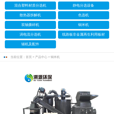
混合塑料材质分选机
静电分选设备
散热器拆解机
色选机
双轴撕碎机
铜米机
涡电流分选机
线路板非金属再生利用板材
辅机及配件
当前位置：
首页
>
产品中心
>
铜米机