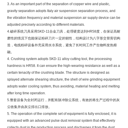
3. As an important part of the separation of copper wire and plastic,
gravity separation adopts Italy air suspension separation process, and
the vibration frequency and material suspension air supply device can be
adjusted precisely according to different materials.
4.破碎系统刀具采用SKD-11合金刀具，处理硬度达到HR58度，在保证高耐
磨性的情况下也能保证粉碎刀片一定的韧性，结构设计为八字形交替剪切构
造，电线粉碎设备外壳采用水冷系统，避免了长时间工作产生物料发热熔
融。
4. Crushing system adopts SKD-11 alloy cutting tool, the processing
hardness is HR58. It can ensure the high-wearing resistance as well as a
certain tenacity of the crushing blade. The structure is designed as
splayed alternate shearing structure, the shell of wire grinding equipment
adopts water cooling system, thus avoiding, material heating and melting
after long time operation.
5.整套设备为全封闭运行，并配有脉冲除尘系统，有效的将生产过程中的灰
尘收集并由灰尘排出口排放。
5. The operation of the complete set of equipment is fully enclosed, it is
equipped with an advanced pulse dust removal system that effectively
collects dust in the production process and discharges it from the dust