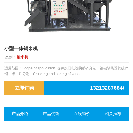
小型一体铜米机
类别：
铜米机
适用范围：Scope of application: 各种废旧电线的破碎分选，铜铝散热器的破碎
铜、铝、铁分选，Crushing and sorting of variou
13213287684/
立即订购
产品介绍
产品优势
在线询价
相关推荐