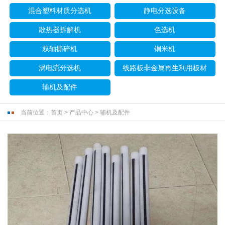
混合塑料材质分选机
静电分选设备
散热器拆解机
色选机
双轴撕碎机
铜米机
涡电流分选机
线路板非金属再生利用板材
辅机及配件
当前位置：
首页
>
产品中心
>
辅机及配件