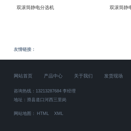
双滚筒静电分选机
双滚筒静
友情链接：
网站首页
产品中心
关于我们
发货现场
咨询热线：13213287684 李经理
地址：滑县道口河西三里岗
网站地图：
HTML
XML