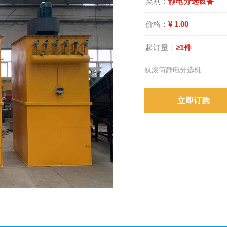
类别：
静电分选设备
价格：
¥ 1.00
起订量：
≥1件
双滚筒静电分选机
立即订购