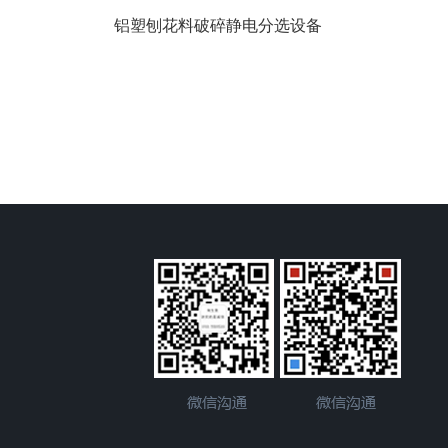
铝塑刨花料破碎静电分选设备
双