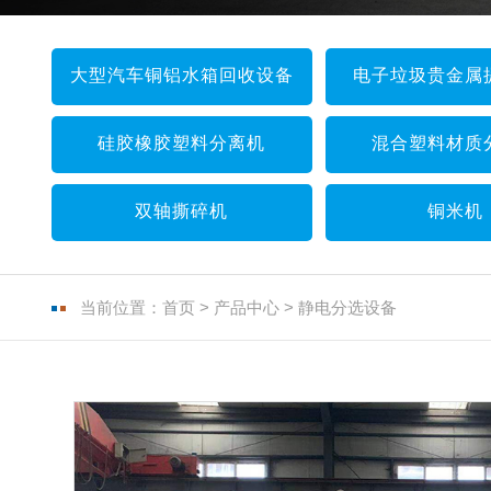
大型汽车铜铝水箱回收设备
电子垃圾贵金属
硅胶橡胶塑料分离机
混合塑料材质
双轴撕碎机
铜米机
当前位置：
首页
>
产品中心
>
静电分选设备